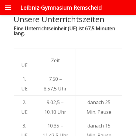
Leibniz-Gymnasium Remscheid
Unsere Unterrichtszeiten
Eine Unterrichtseinheit (UE) ist 67,5 Minuten
lang.
Zeit
UE
1.
7.50 –
UE
8.57,5 Uhr
2.
9.02,5 –
danach 25
UE
10.10 Uhr
Min. Pause
3.
10.35 –
danach 15
UE
11.42,5 Uhr
Min. Pause